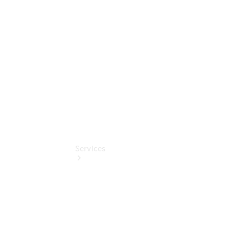
Junge
Sterne
Digitale
Extras
Services