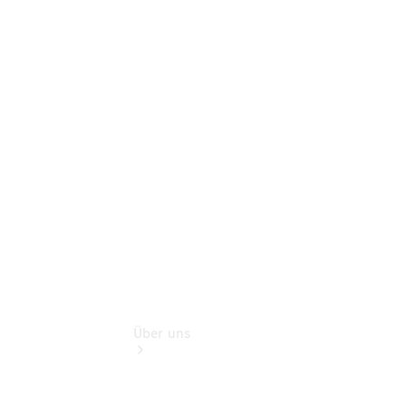
Pannen- &
Schadenhilfe
Service für
Reisemobile
Teile &
Zubehör
Rückrufe &
Umrüstungen
Über uns