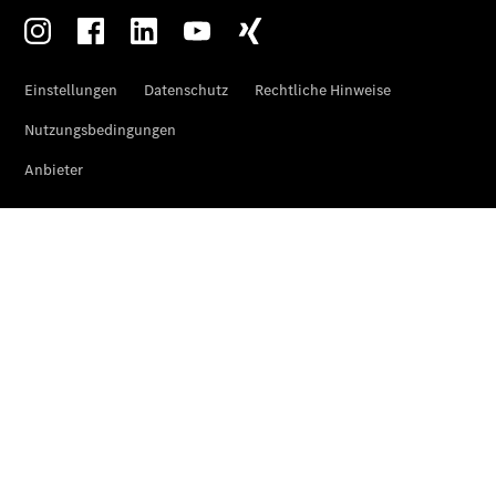
Übersicht
Neuwagenangebote
Übersicht
Transporter
Highlights
Leasing
Privatkunden
Leasing
Gewerbekunden
Finanzierung
Privatkunden
Finanzierung
Gewerbekunden