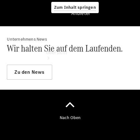
Zum Inhalt springen
Anbieter
Unternehmens News
Anbieter
Wir halten Sie auf dem Laufenden.
Übersicht
Zu den News
Startseite
Modellübersicht
Konfigurator
Ansprechpartner
finden
Probefahrt