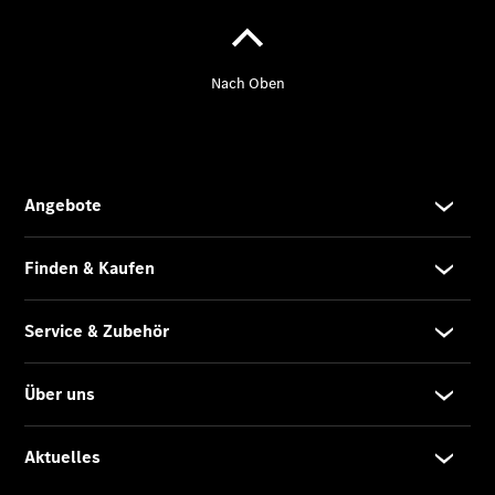
Mercedes-
Benz
Store
Gebrauchtwagensuche
Elektrotransporter
Sprinter
Sprinter
Kastenwagen
eSprinter
Kastenwagen
- elektrisch
Sprinter
Tourer
Sprinter
Pritschenfahrzeug
eSprinter