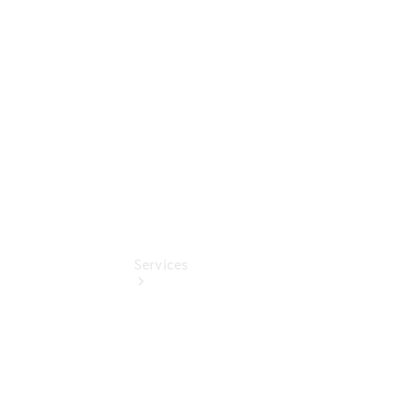
Junge
Sterne
Digitale
Extras
Services