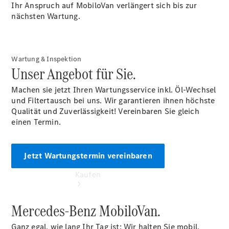
vereinbaren
Ihr Anspruch auf MobiloVan verlängert sich bis zur
Beratung
nächsten Wartung.
vereinbaren
Servicetermin
vereinbaren
Tel: +49
Wartung & Inspektion
228 609-0
Unser Angebot für Sie.
Machen sie jetzt Ihren Wartungsservice inkl. Öl-Wechsel
und Filtertausch bei uns. Wir garantieren ihnen höchste
Qualität und Zuverlässigkeit! Vereinbaren Sie gleich
einen Termin.
Jetzt Wartungstermin vereinbaren
Kaufen
Mercedes-Benz MobiloVan.
Ganz egal, wie lang Ihr Tag ist: Wir halten Sie mobil,