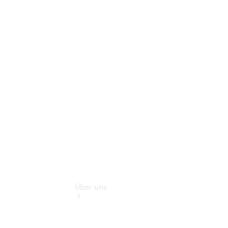
Pannen- &
Schadenhilfe
Service für
Reisemobile
Teile &
Zubehör
Rückrufe &
Umrüstungen
Über uns