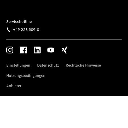
Pritschenfahrzeug
- elektrisch
Sprinter
Fahrgestell
eSprinter
Fahrgestell
- elektrisch
Vito
Vito
Kastenwagen
eVito
Kastenwagen
- elektrisch
Vito Mixto
Vito Tourer