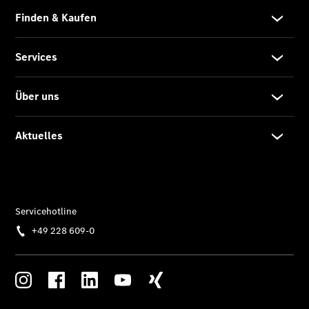
Klasse
SUVs
Der neue
GLA
Der neue
elektrische
GLA
EQA –
elektrisch
EQE SUV –
elektrisch
EQS SUV –
elektrisch
G-Klasse –
elektrisch