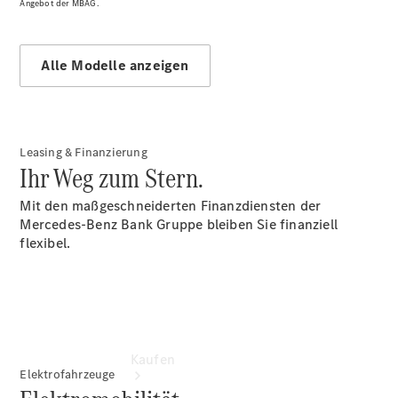
vereinbaren
Angebot der MBAG.
Servicetermin
buchen
Probefahrt
Alle Modelle anzeigen
vereinbaren
Konfigurator
Modellübersicht
Tel: +49
Leasing & Finanzierung
228 609-
Ihr Weg zum Stern.
0
Mit den maßgeschneiderten Finanzdiensten der
Mercedes-Benz Bank Gruppe bleiben Sie finanziell
flexibel.
Kaufen
Elektrofahrzeuge