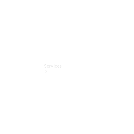
Sondermodelle
Services
Übersicht
Serviceangebote
Reifen &
Kompletträder