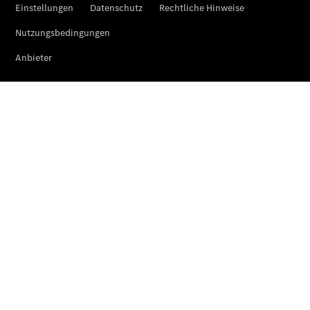
Mercedes-
Maybach
EQS SUV –
elektrisch
Der neue
GLB
Der neue
GLB –
elektrisch
Der neue
GLC SUV –
elektrisch
GLC SUV
GLC Coupé
GLE SUV
GLE Coupé
GLS
Mercedes-
Maybach
GLS
G-Klasse