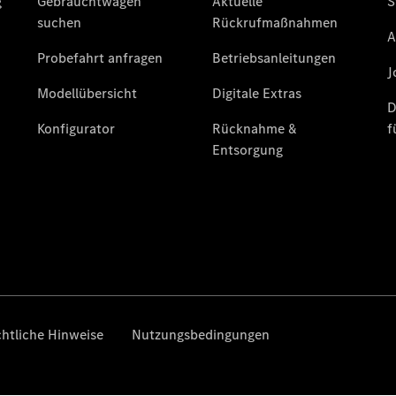
Übersicht
140 Jahre
Innovation
Mercedes-
Benz
Store
Limousinen
Der
elektrische
CLA mit EQ-