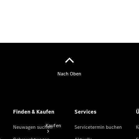
vereinbaren
Servicetermin
buchen
Probefahrt
vereinbaren
Konfigurator
Modellübersicht
Tel: +49
228 609-
0
Kaufen