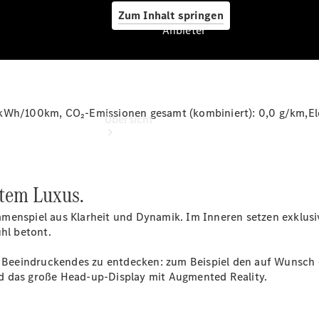
Zum Inhalt springen
Anbieter
Anbieter
 kWh/100km
, CO₂-Emissionen gesamt (kombiniert):
0,0 g/km
,E
Übersicht
stem Luxus.
menspiel aus Klarheit und Dynamik. Im Inneren setzen exklusi
hl betont.
Startseite
Ansprechpartner
iel Beeindruckendes zu entdecken: zum Beispiel den auf Wunsc
finden
d das große Head-up-Display mit Augmented Reality.
Beratung
vereinbaren
Servicetermin