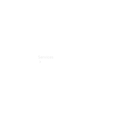
Sondermodelle
Services
Übersicht
Serviceangebote
Reifen &
Kompletträder