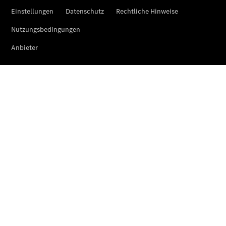
Technologie
Der neue
CLA
EQE
Limousine -
elektrisch
EQS
Limousine -
elektrisch
C-Klasse
Limousine
C-Klasse
Limousine -
elektrisch
E-Klasse
Limousine
S-Klasse
Limousine
S-Klasse
Lang
Mercedes-
Maybach S-