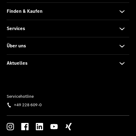
Übersicht
140 Jahre
Innovation
Mercedes-
Benz
Store
Limousinen
Der
elektrische
CLA mit EQ-