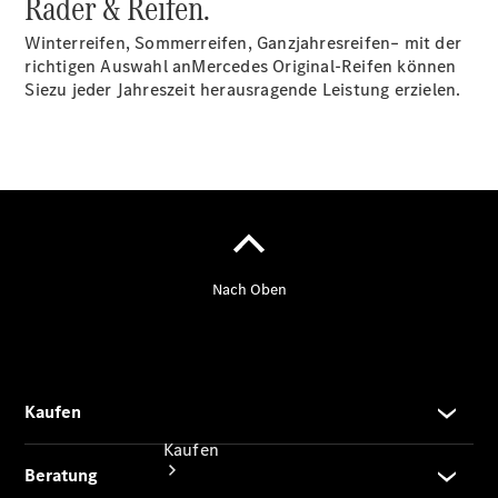
Räder & Reifen.
vereinbaren
Servicetermin
Winterreifen, Sommerreifen, Ganzjahresreifen– mit der
buchen
richtigen Auswahl anMercedes Original-Reifen können
Probefahrt
Siezu jeder Jahreszeit herausragende Leistung erzielen.
vereinbaren
Konfigurator
Modellübersicht
Tel: +49
228 609-
0
Kaufen