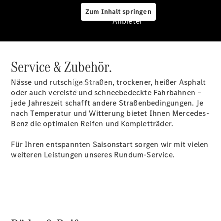
Zum Inhalt springen
Anbieter
Service & Zubehör.
Anbieter
Nässe und rutschige Straßen, trockener, heißer Asphalt
Übersicht
oder auch vereiste und schneebedeckte Fahrbahnen –
jede Jahreszeit schafft andere Straßenbedingungen. Je
nach Temperatur und Witterung bietet Ihnen Mercedes-
Benz die optimalen Reifen und Kompletträder.
Für Ihren entspannten Saisonstart sorgen wir mit vielen
weiteren Leistungen unseres Rundum-Service.
Startseite
Ansprechpartner
finden
Beratung
vereinbaren
Servicetermin